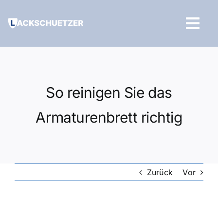
Zum
Inhalt
Tog
springen
Navi
Hilfe und Kontakt
So reinigen Sie das
Armaturenbrett richtig
Zurück
Vor