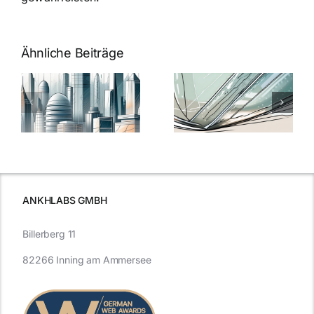
Ähnliche Beiträge
5 Gründe,
Nanoversiege
elung:
warum
7
Nanoversiegelung
Expertentipps
auf Glas
für maximale
schutzes
unerlässlich
Effizienz
ist
ANKHLABS GMBH
Billerberg 11
82266 Inning am Ammersee