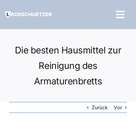
Zum
Inhalt
Tog
springen
Navi
Hilfe und Kontakt
Die besten Hausmittel zur
Reinigung des
Armaturenbretts
Zurück
Vor