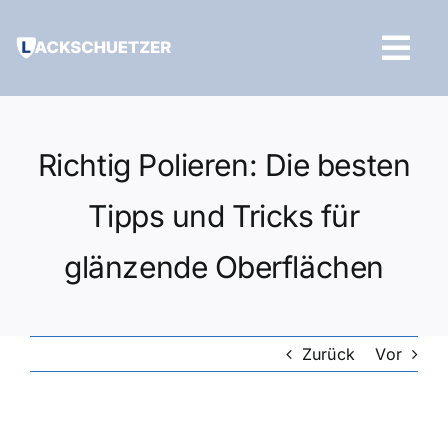
Zum
Inhalt
Tog
springen
Navi
Hilfe und Kontakt
Richtig Polieren: Die besten
Tipps und Tricks für
glänzende Oberflächen
Zurück
Vor