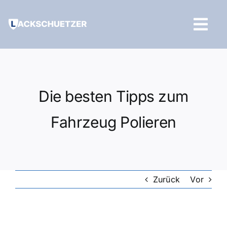
Zum
Inhalt
Tog
springen
Navi
Hilfe und Kontakt
Die besten Tipps zum
Fahrzeug Polieren
Zurück
Vor