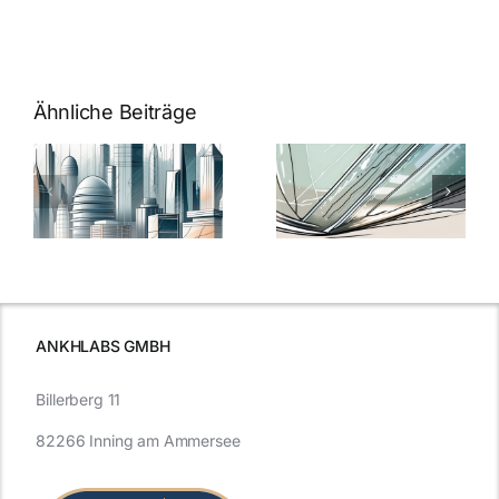
Ähnliche Beiträge
5 Gründe,
Nanoversiege
elung:
warum
7
Nanoversiegelung
Expertentipps
auf Glas
für maximale
schutzes
unerlässlich
Effizienz
ist
ANKHLABS GMBH
Billerberg 11
82266 Inning am Ammersee