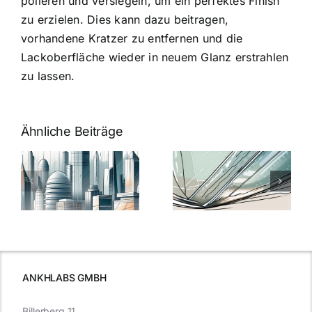
polieren und versiegeln, um ein perfektes Finish
zu erzielen. Dies kann dazu beitragen,
vorhandene Kratzer zu entfernen und die
Lackoberfläche wieder in neuem Glanz erstrahlen
zu lassen.
Ähnliche Beiträge
5 Gründe,
Nanoversiege
elung:
warum
7
Nanoversiegelung
Expertentipps
auf Glas
für maximale
schutzes
unerlässlich
Effizienz
ist
ANKHLABS GMBH
Billerberg 11