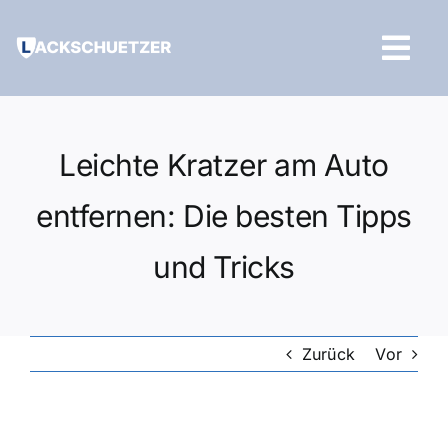
Zum
Inhalt
Tog
springen
Navi
Hilfe und Kontakt
Leichte Kratzer am Auto
entfernen: Die besten Tipps
und Tricks
Zurück
Vor