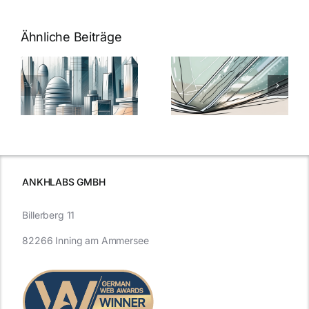
Ähnliche Beiträge
5 Gründe,
Nanoversiege
elung:
warum
7
Nanoversiegelung
Expertentipps
auf Glas
für maximale
schutzes
unerlässlich
Effizienz
ist
ANKHLABS GMBH
Billerberg 11
82266 Inning am Ammersee