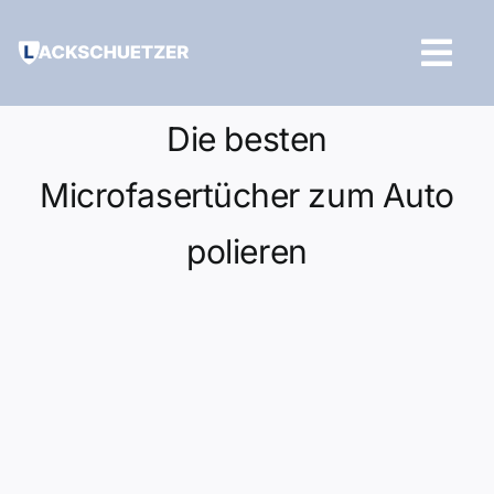
Zum
Inhalt
Tog
springen
Navi
Hilfe und Kontakt
Die besten
Microfasertücher zum Auto
polieren