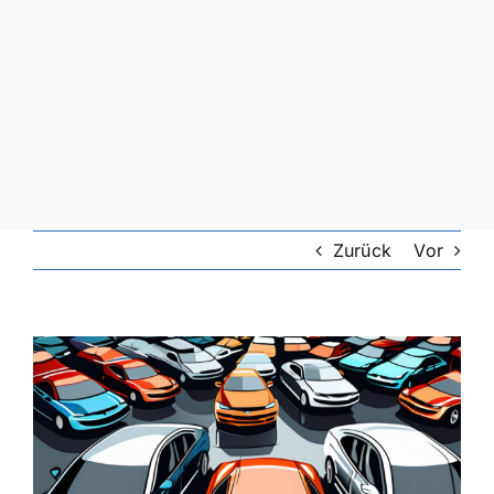
Zurück
Vor
Zeige
grösseres
Bild