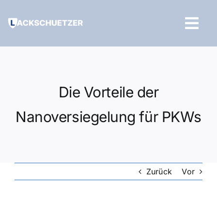
Zum
Inhalt
Tog
springen
Navi
Hilfe und Kontakt
Die Vorteile der
Nanoversiegelung für PKWs
Zurück
Vor