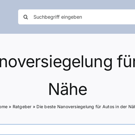
Suche
nach:
noversiegelung für
Nähe
ome
»
Ratgeber
»
Die beste Nanoversiegelung für Autos in der Nä