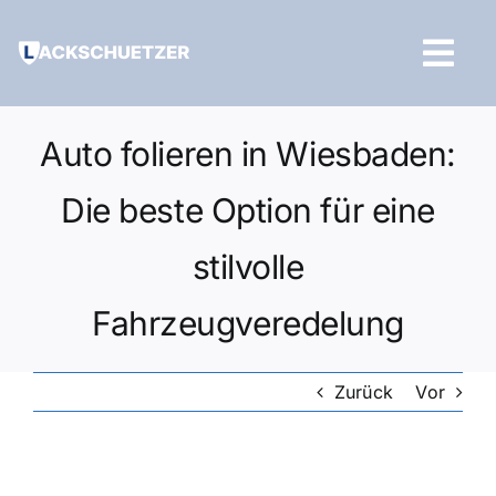
Zum
Inhalt
Tog
springen
Navi
Hilfe und Kontakt
Auto folieren in Wiesbaden:
Die beste Option für eine
stilvolle
Fahrzeugveredelung
Zurück
Vor