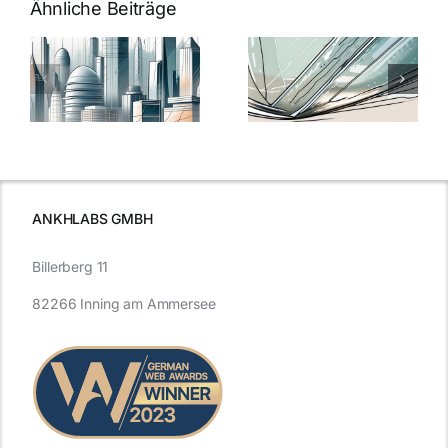
Ähnliche Beiträge
5 Gründe,
Nanoversiege
elung:
warum
7
Nanoversiegelung
Expertentipps
auf Glas
für maximale
schutzes
unerlässlich
Effizienz
ist
ANKHLABS GMBH
Billerberg 11
82266 Inning am Ammersee