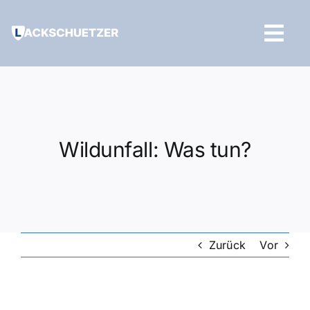
Zum
Inhalt
Tog
springen
Navi
Hilfe und Kontakt
Wildunfall: Was tun?
Zurück
Vor