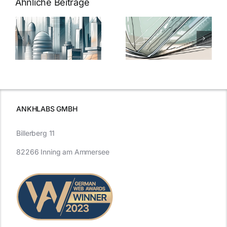
Ähnliche Beiträge
5 Gründe,
Nanoversiege
elung:
warum
7
Nanoversiegelung
Expertentipps
auf Glas
für maximale
schutzes
unerlässlich
Effizienz
ist
ANKHLABS GMBH
Billerberg 11
82266 Inning am Ammersee