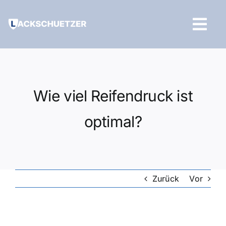
Zum
Inhalt
Tog
springen
Navi
Hilfe und Kontakt
Wie viel Reifendruck ist
optimal?
Zurück
Vor