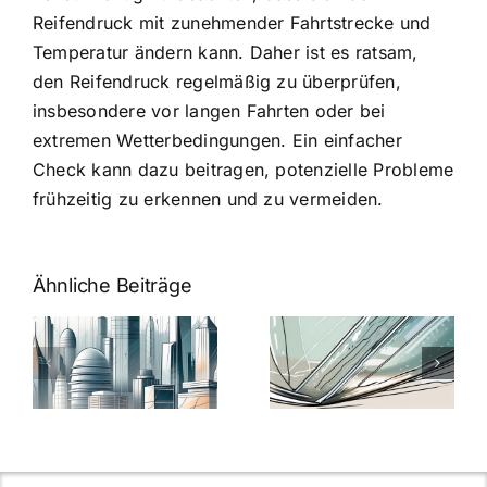
Reifendruck mit zunehmender Fahrtstrecke und
Temperatur ändern kann. Daher ist es ratsam,
den Reifendruck regelmäßig zu überprüfen,
insbesondere vor langen Fahrten oder bei
extremen Wetterbedingungen. Ein einfacher
Check kann dazu beitragen, potenzielle Probleme
frühzeitig zu erkennen und zu vermeiden.
Ähnliche Beiträge
5 Gründe,
Nanoversiege
elung:
warum
7
Nanoversiegelung
Expertentipps
auf Glas
für maximale
schutzes
unerlässlich
Effizienz
ist