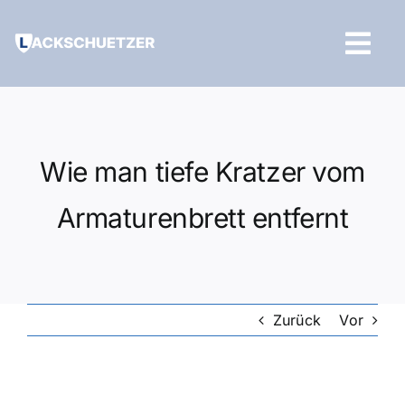
Zum
Inhalt
Tog
springen
Navi
Hilfe und Kontakt
Wie man tiefe Kratzer vom
Armaturenbrett entfernt
Zurück
Vor