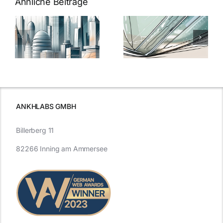
Ähnliche Beiträge
5 Gründe,
Nanoversiege
elung:
warum
7
Nanoversiegelung
Expertentipps
auf Glas
für maximale
schutzes
unerlässlich
Effizienz
ist
ANKHLABS GMBH
Billerberg 11
82266 Inning am Ammersee