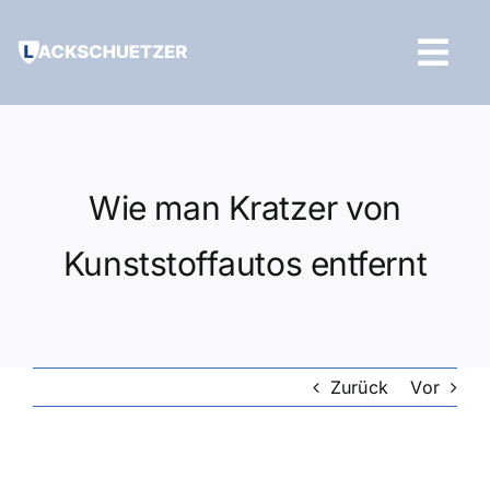
Zum
Inhalt
Tog
springen
Navi
Hilfe und Kontakt
Wie man Kratzer von
Kunststoffautos entfernt
Zurück
Vor