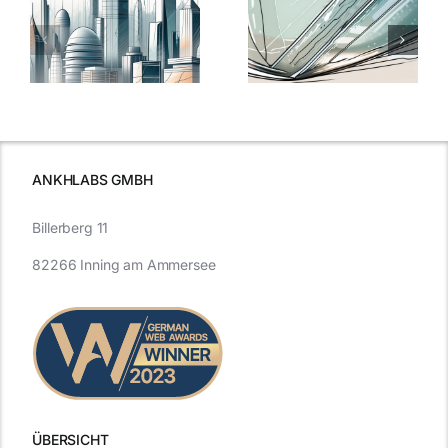
5 Gründe,
Nanoversiege
elung:
warum
7
Nanoversiegelung
Expertentipps
auf Glas
für maximale
schutzes
unerlässlich
Effizienz
ist
ANKHLABS GMBH
Billerberg 11
82266 Inning am Ammersee
ÜBERSICHT