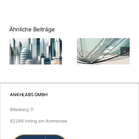
Ähnliche Beiträge
5 Gründe,
Nanoversiege
elung:
warum
7
Nanoversiegelung
Expertentipps
auf Glas
für maximale
schutzes
unerlässlich
Effizienz
ist
ANKHLABS GMBH
Billerberg 11
82266 Inning am Ammersee