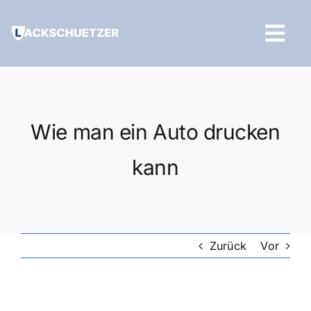
Zum
Inhalt
Tog
springen
Navi
Hilfe und Kontakt
Wie man ein Auto drucken
kann
Zurück
Vor