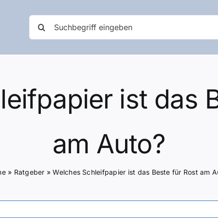
Suche
nach:
eifpapier ist das B
am Auto?
me
»
Ratgeber
»
Welches Schleifpapier ist das Beste für Rost am A