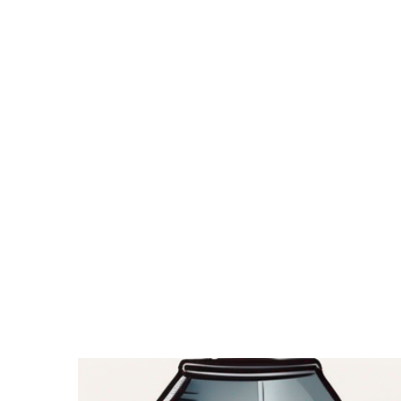
Zeige
grösseres