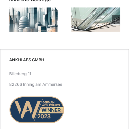
5 Gründe,
Nanoversiege
elung:
warum
7
Nanoversiegelung
Expertentipps
auf Glas
für maximale
schutzes
unerlässlich
Effizienz
ist
ANKHLABS GMBH
Billerberg 11
82266 Inning am Ammersee