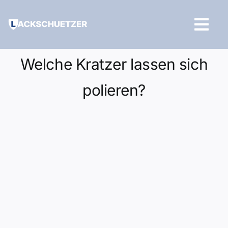
Zum
Inhalt
Tog
springen
Navi
Hilfe und Kontakt
Welche Kratzer lassen sich
polieren?