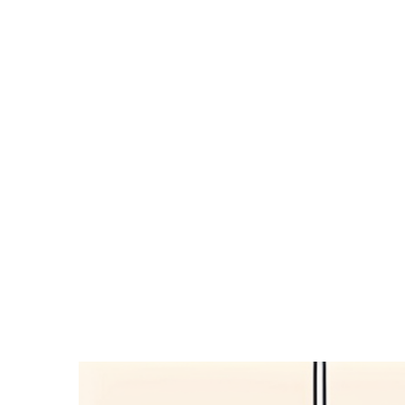
Zeige
grösseres