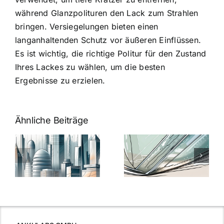
während Glanzpolituren den Lack zum Strahlen
bringen. Versiegelungen bieten einen
langanhaltenden Schutz vor äußeren Einflüssen.
Es ist wichtig, die richtige Politur für den Zustand
Ihres Lackes zu wählen, um die besten
Ergebnisse zu erzielen.
Ähnliche Beiträge
5 Gründe,
Nanoversiege
elung:
warum
7
Nanoversiegelung
Expertentipps
auf Glas
für maximale
schutzes
unerlässlich
Effizienz
ist