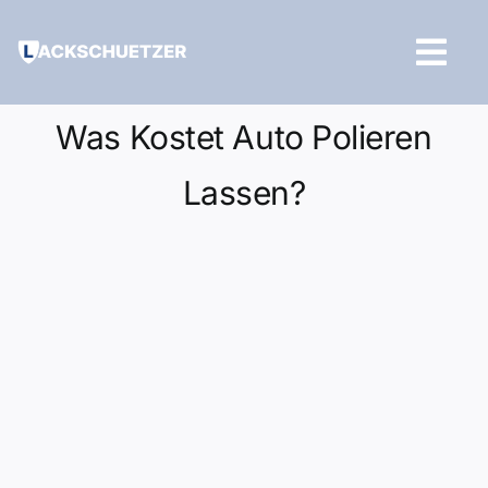
Zum
Inhalt
Tog
springen
Navi
Hilfe und Kontakt
Was Kostet Auto Polieren
Lassen?