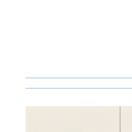
Zeige
grösseres
Bild