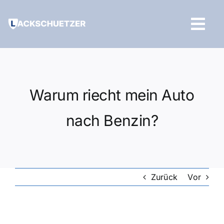
Zum
Inhalt
Tog
springen
Navi
Hilfe und Kontakt
Warum riecht mein Auto
nach Benzin?
Zurück
Vor