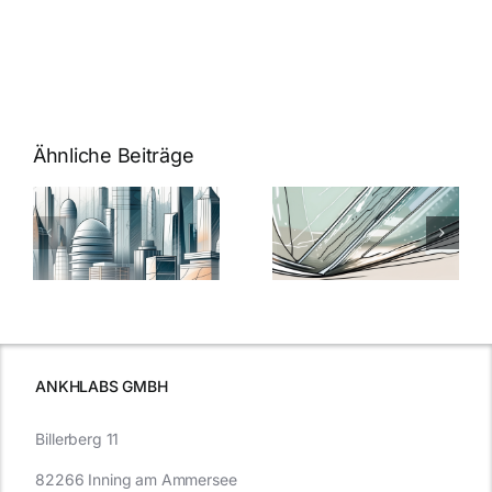
Ähnliche Beiträge
5 Gründe,
Nanoversiege
elung:
warum
7
Nanoversiegelung
Expertentipps
auf Glas
für maximale
schutzes
unerlässlich
Effizienz
ist
ANKHLABS GMBH
Billerberg 11
82266 Inning am Ammersee