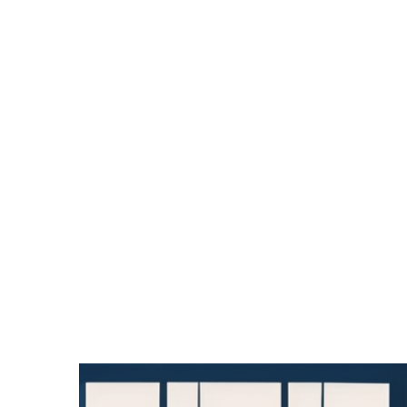
Zeige
grösseres