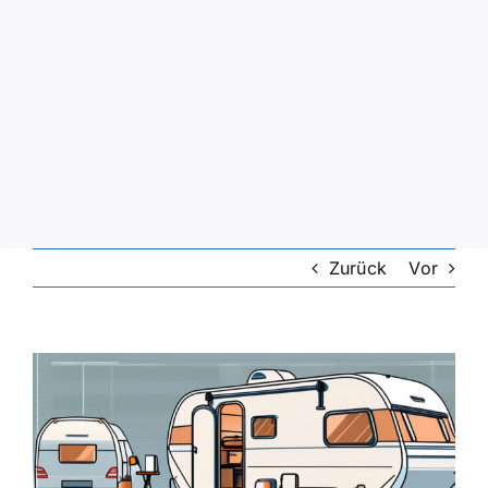
Zurück
Vor
Zeige
grösseres
Bild