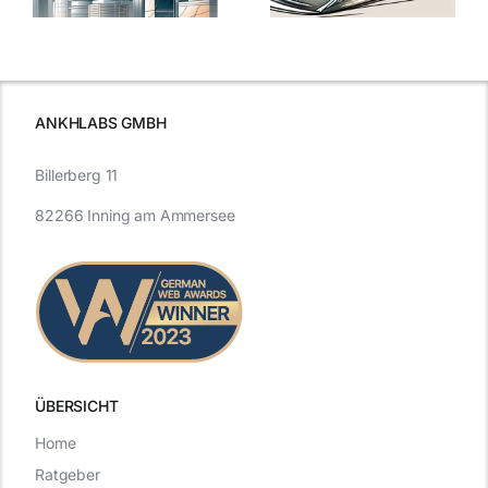
auf Glas
für maximale
schutzes
unerlässlich
Effizienz
ist
ANKHLABS GMBH
Billerberg 11
82266 Inning am Ammersee
ÜBERSICHT
Home
Ratgeber