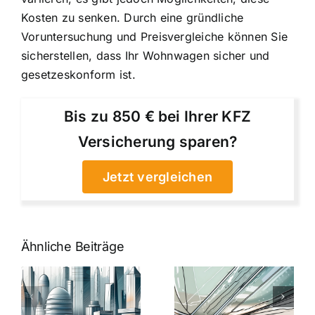
Kosten zu senken. Durch eine gründliche
Voruntersuchung und Preisvergleiche können Sie
sicherstellen, dass Ihr Wohnwagen sicher und
gesetzeskonform ist.
Bis zu 850 € bei Ihrer KFZ
Versicherung sparen?
Jetzt vergleichen
Ähnliche Beiträge
5 Gründe,
Nanoversiege
elung:
warum
7
Nanoversiegelung
Expertentipps