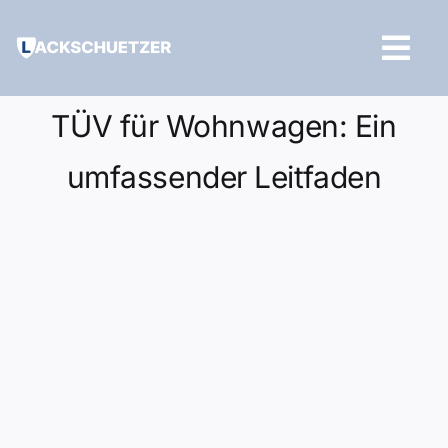
Zum
Inhalt
Tog
springen
Navi
Hilfe und Kontakt
TÜV für Wohnwagen: Ein
umfassender Leitfaden