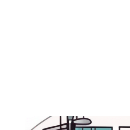
Zeige
grösseres