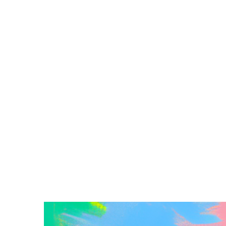
Zeige
grösseres