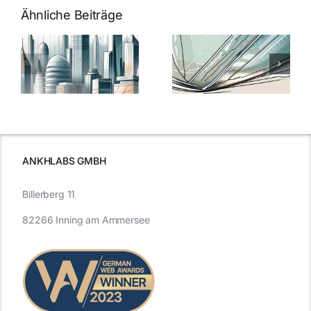
Ähnliche Beiträge
5 Gründe,
Nanoversiege
elung:
warum
7
Nanoversiegelung
Expertentipps
auf Glas
für maximale
schutzes
unerlässlich
Effizienz
ist
ANKHLABS GMBH
Billerberg 11
82266 Inning am Ammersee