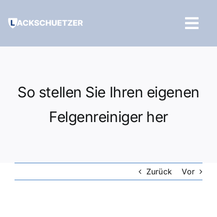
Zum
Inhalt
Tog
springen
Navi
Hilfe und Kontakt
So stellen Sie Ihren eigenen
Felgenreiniger her
Zurück
Vor