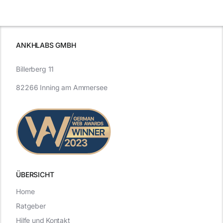
schutzes
unerlässlich
Effizienz
ist
ANKHLABS GMBH
Billerberg 11
82266 Inning am Ammersee
ÜBERSICHT
Home
Ratgeber
Hilfe und Kontakt