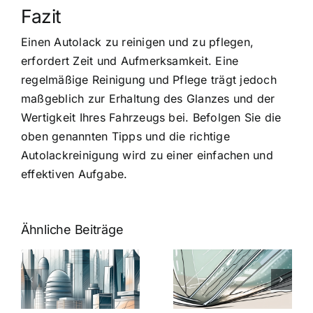
Fazit
Einen Autolack zu reinigen und zu pflegen,
erfordert Zeit und Aufmerksamkeit. Eine
regelmäßige Reinigung und Pflege trägt jedoch
maßgeblich zur Erhaltung des Glanzes und der
Wertigkeit Ihres Fahrzeugs bei. Befolgen Sie die
oben genannten Tipps und die richtige
Autolackreinigung wird zu einer einfachen und
effektiven Aufgabe.
Ähnliche Beiträge
5 Gründe,
Nanoversiege
elung:
warum
7
Nanoversiegelung
Expertentipps
auf Glas
für maximale