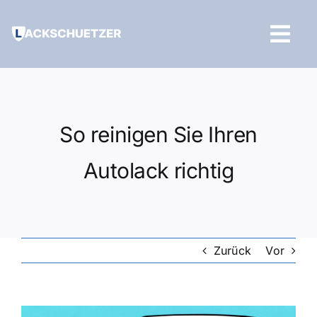
Zum
Inhalt
Tog
springen
Navi
Hilfe und Kontakt
So reinigen Sie Ihren
Autolack richtig
Zurück
Vor
Zeige