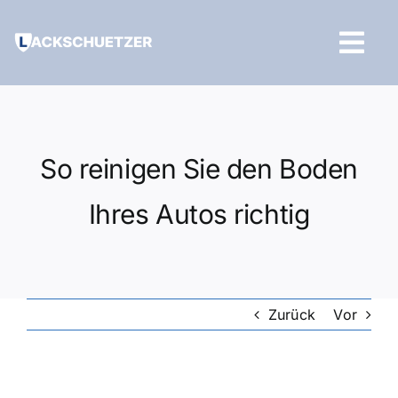
Zum
Inhalt
Tog
springen
Navi
Hilfe und Kontakt
So reinigen Sie den Boden
Ihres Autos richtig
Zurück
Vor