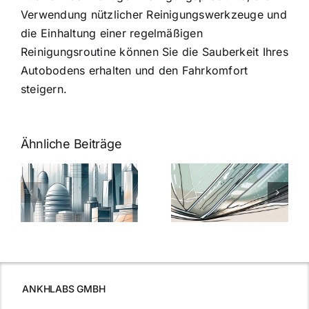
Verwendung nützlicher Reinigungswerkzeuge und
die Einhaltung einer regelmäßigen
Reinigungsroutine können Sie die Sauberkeit Ihres
Autobodens erhalten und den Fahrkomfort
steigern.
Ähnliche Beiträge
5 Gründe,
Nanoversiege
elung:
warum
7
Nanoversiegelung
Expertentipps
auf Glas
für maximale
schutzes
unerlässlich
Effizienz
ist
ANKHLABS GMBH