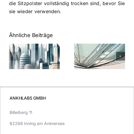
die Sitzpolster vollständig trocken sind, bevor Sie
sie wieder verwenden.
Ähnliche Beiträge
5 Gründe,
Nanoversiege
elung:
warum
7
Nanoversiegelung
Expertentipps
auf Glas
für maximale
schutzes
unerlässlich
Effizienz
ist
ANKHLABS GMBH
Billerberg 11
82266 Inning am Ammersee