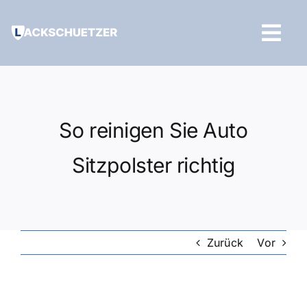
Zum
Inhalt
Tog
springen
Navi
Hilfe und Kontakt
So reinigen Sie Auto
Sitzpolster richtig
Zurück
Vor