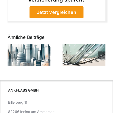
Jetzt vergleichen
Ähnliche Beiträge
5 Gründe,
Nanoversiege
elung:
warum
7
Nanoversiegelung
Expertentipps
auf Glas
für maximale
schutzes
unerlässlich
Effizienz
ist
ANKHLABS GMBH
Billerberg 11
82266 Inning am Ammersee