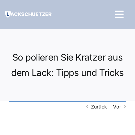
Zum
Inhalt
Tog
springen
Navi
Hilfe und Kontakt
So polieren Sie Kratzer aus
dem Lack: Tipps und Tricks
Zurück
Vor