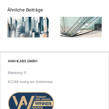
Ähnliche Beiträge
5 Gründe,
Nanoversiege
elung:
warum
7
Nanoversiegelung
Expertentipps
auf Glas
für maximale
schutzes
unerlässlich
Effizienz
ist
ANKHLABS GMBH
Billerberg 11
82266 Inning am Ammersee