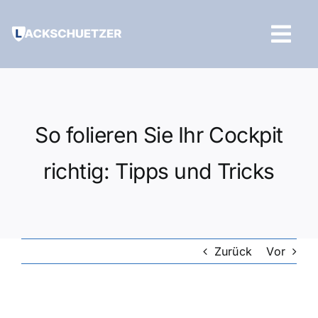
Zum
Inhalt
Tog
springen
Navi
Hilfe und Kontakt
So folieren Sie Ihr Cockpit
richtig: Tipps und Tricks
Zurück
Vor