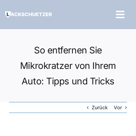
Zum
Inhalt
Tog
springen
Navi
Hilfe und Kontakt
So entfernen Sie
Mikrokratzer von Ihrem
Auto: Tipps und Tricks
Zurück
Vor