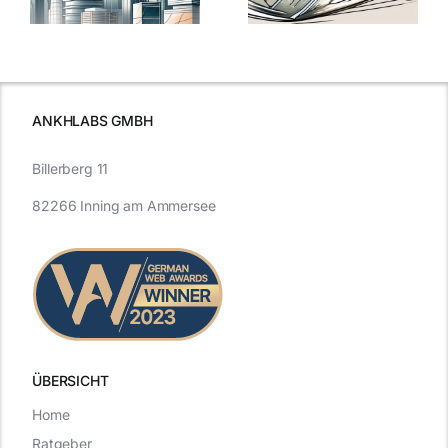
Expertentipps
auf Glas
für maximale
schutzes
unerlässlich
Effizienz
ist
ANKHLABS GMBH
Billerberg 11
82266 Inning am Ammersee
ÜBERSICHT
Home
Ratgeber