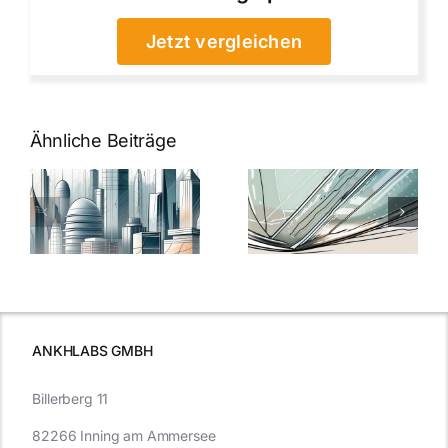
Jetzt vergleichen
Ähnliche Beiträge
5 Gründe,
Nanoversiege
elung:
warum
7
Nanoversiegelung
Expertentipps
auf Glas
für maximale
schutzes
unerlässlich
Effizienz
ist
ANKHLABS GMBH
Billerberg 11
82266 Inning am Ammersee