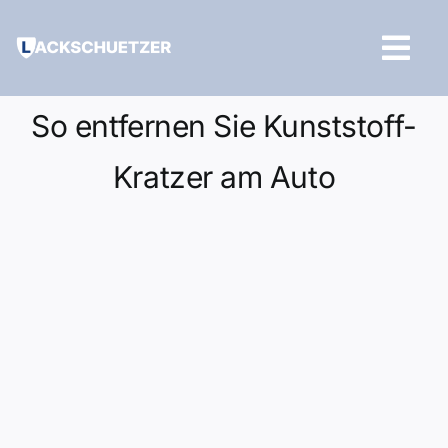
Zum
Inhalt
Tog
springen
Navi
Hilfe und Kontakt
So entfernen Sie Kunststoff-
Kratzer am Auto