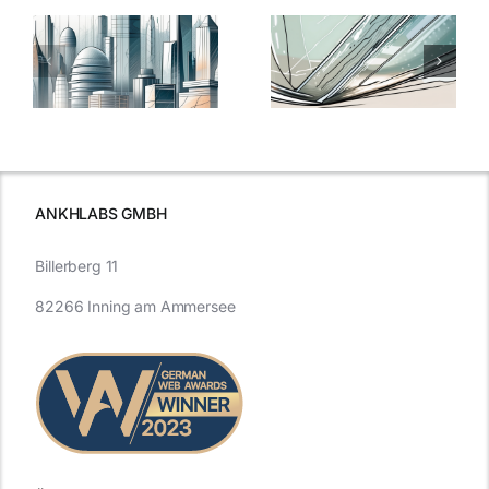
5 Gründe,
Nanoversiege
elung:
warum
7
Nanoversiegelung
Expertentipps
auf Glas
für maximale
schutzes
unerlässlich
Effizienz
ist
ANKHLABS GMBH
Billerberg 11
82266 Inning am Ammersee