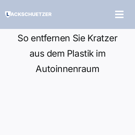
Zum
Inhalt
Tog
springen
Navi
Hilfe und Kontakt
So entfernen Sie Kratzer
aus dem Plastik im
Autoinnenraum