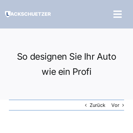
Zum
Inhalt
Tog
springen
Navi
Hilfe und Kontakt
So designen Sie Ihr Auto
wie ein Profi
Zurück
Vor