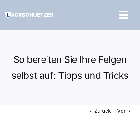
Zum
Inhalt
Tog
springen
Navi
Hilfe und Kontakt
So bereiten Sie Ihre Felgen
selbst auf: Tipps und Tricks
Zurück
Vor