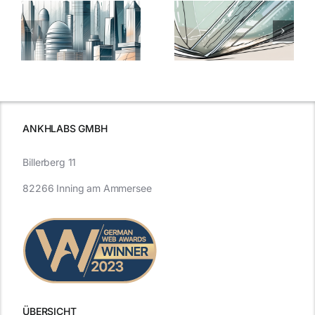
5 Gründe,
Nanoversiege
elung:
warum
7
Nanoversiegelung
Expertentipps
auf Glas
für maximale
schutzes
unerlässlich
Effizienz
ist
ANKHLABS GMBH
Billerberg 11
82266 Inning am Ammersee
ÜBERSICHT