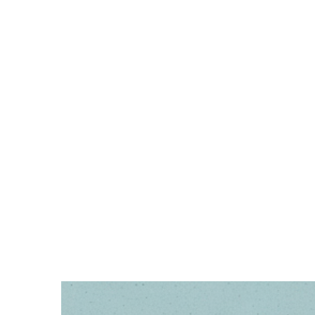
Zeige
grösseres