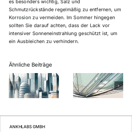
es besonders wichtig, Salz und
Schmutzrückstände regelmäßig zu entfernen, um
Korrosion zu vermeiden. Im Sommer hingegen
sollten Sie darauf achten, dass der Lack vor
intensiver Sonneneinstrahlung geschützt ist, um
ein Ausbleichen zu verhindern.
Ähnliche Beiträge
5 Gründe,
Nanoversiege
elung:
warum
7
Nanoversiegelung
Expertentipps
auf Glas
für maximale
schutzes
unerlässlich
Effizienz
ist
ANKHLABS GMBH