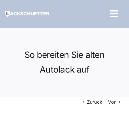
Zum
Inhalt
Tog
springen
Navi
Hilfe und Kontakt
So bereiten Sie alten
Autolack auf
Zurück
Vor