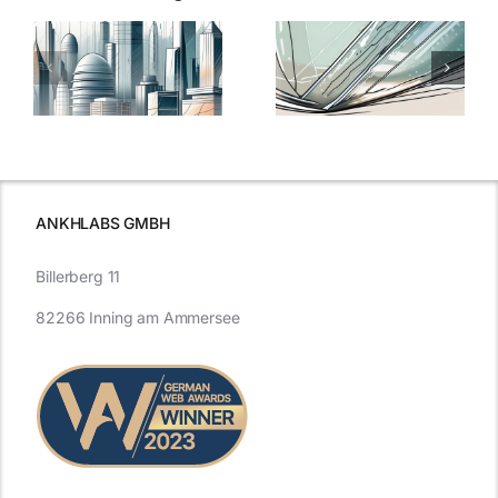
5 Gründe,
Nanoversiege
elung:
warum
7
Nanoversiegelung
Expertentipps
auf Glas
für maximale
schutzes
unerlässlich
Effizienz
ist
ANKHLABS GMBH
Billerberg 11
82266 Inning am Ammersee