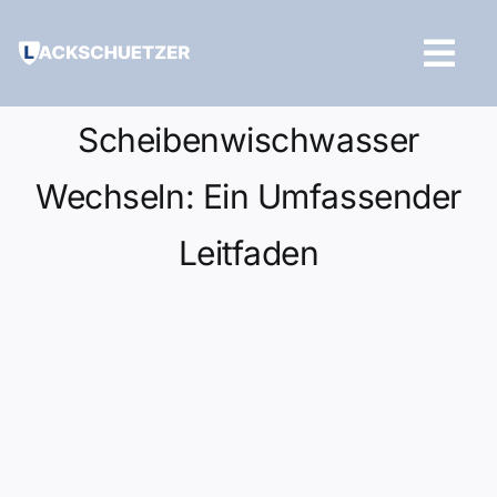
Zum
Inhalt
Tog
springen
Navi
Hilfe und Kontakt
Scheibenwischwasser
Wechseln: Ein Umfassender
Leitfaden