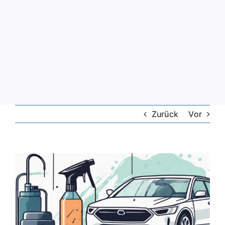
Zurück
Vor
Zeige
grösseres
Bild