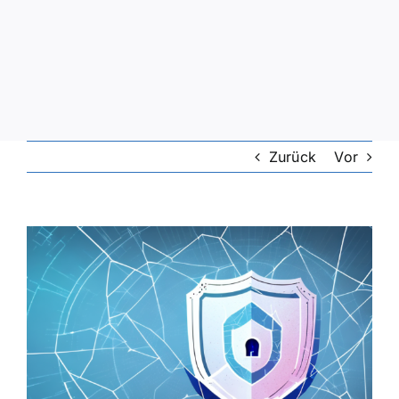
Zurück
Vor
Zeige
grösseres
Bild