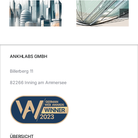
5 Gründe,
Nanoversiege
elung:
warum
7
Nanoversiegelung
Expertentipps
auf Glas
für maximale
schutzes
unerlässlich
Effizienz
ist
ANKHLABS GMBH
Billerberg 11
82266 Inning am Ammersee
ÜBERSICHT