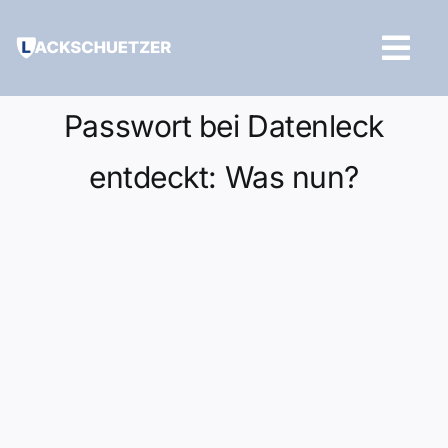
Zum
Inhalt
Tog
springen
Navi
Hilfe und Kontakt
Passwort bei Datenleck
entdeckt: Was nun?