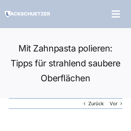
Zum
Inhalt
Tog
springen
Navi
Hilfe und Kontakt
Mit Zahnpasta polieren:
Tipps für strahlend saubere
Oberflächen
Zurück
Vor