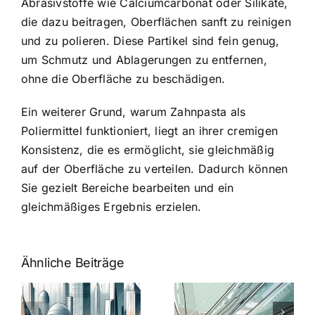
Abrasivstoffe wie Calciumcarbonat oder Silikate,
die dazu beitragen, Oberflächen sanft zu reinigen
und zu polieren. Diese Partikel sind fein genug,
um Schmutz und Ablagerungen zu entfernen,
ohne die Oberfläche zu beschädigen.
Ein weiterer Grund, warum Zahnpasta als
Poliermittel funktioniert, liegt an ihrer cremigen
Konsistenz, die es ermöglicht, sie gleichmäßig
auf der Oberfläche zu verteilen. Dadurch können
Sie gezielt Bereiche bearbeiten und ein
gleichmäßiges Ergebnis erzielen.
Ähnliche Beiträge
5 Gründe,
Nanoversiege
elung:
warum
7