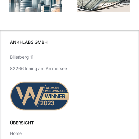
Nanoversiegelung
Expertentipps
auf Glas
für maximale
schutzes
unerlässlich
Effizienz
ist
ANKHLABS GMBH
Billerberg 11
82266 Inning am Ammersee
ÜBERSICHT
Home