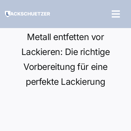
Zum
Inhalt
Tog
springen
Navi
Hilfe und Kontakt
Metall entfetten vor
Lackieren: Die richtige
Vorbereitung für eine
perfekte Lackierung