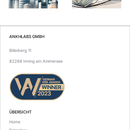
Expertentipps
auf Glas
für maximale
schutzes
unerlässlich
Effizienz
ist
ANKHLABS GMBH
Billerberg 11
82266 Inning am Ammersee
ÜBERSICHT
Home