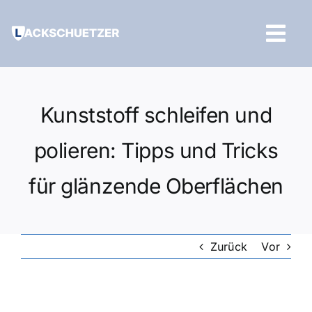
Zum
Inhalt
Tog
springen
Navi
Hilfe und Kontakt
Kunststoff schleifen und
polieren: Tipps und Tricks
für glänzende Oberflächen
Zurück
Vor