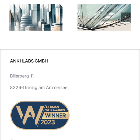
5 Gründe,
Nanoversiege
elung:
warum
7
Nanoversiegelung
Expertentipps
auf Glas
für maximale
schutzes
unerlässlich
Effizienz
ist
ANKHLABS GMBH
Billerberg 11
82266 Inning am Ammersee