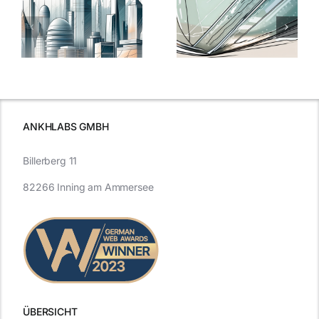
5 Gründe,
Nanoversiege
elung:
warum
7
Nanoversiegelung
Expertentipps
auf Glas
für maximale
schutzes
unerlässlich
Effizienz
ist
ANKHLABS GMBH
Billerberg 11
82266 Inning am Ammersee
ÜBERSICHT