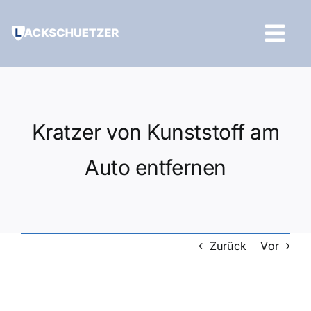
Zum
Inhalt
Tog
springen
Navi
Hilfe und Kontakt
Kratzer von Kunststoff am
Auto entfernen
Zurück
Vor