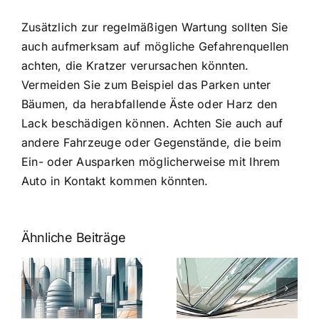
Zusätzlich zur regelmäßigen Wartung sollten Sie
auch aufmerksam auf mögliche Gefahrenquellen
achten, die Kratzer verursachen könnten.
Vermeiden Sie zum Beispiel das Parken unter
Bäumen, da herabfallende Äste oder Harz den
Lack beschädigen können. Achten Sie auch auf
andere Fahrzeuge oder Gegenstände, die beim
Ein- oder Ausparken möglicherweise mit Ihrem
Auto in Kontakt kommen könnten.
Ähnliche Beiträge
5 Gründe,
Nanoversiege
elung:
warum
7
Nanoversiegelung
Expertentipps
auf Glas