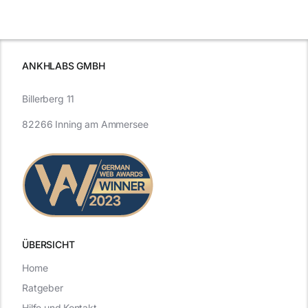
für maximale
schutzes
unerlässlich
Effizienz
ist
ANKHLABS GMBH
Billerberg 11
82266 Inning am Ammersee
ÜBERSICHT
Home
Ratgeber
Hilfe und Kontakt