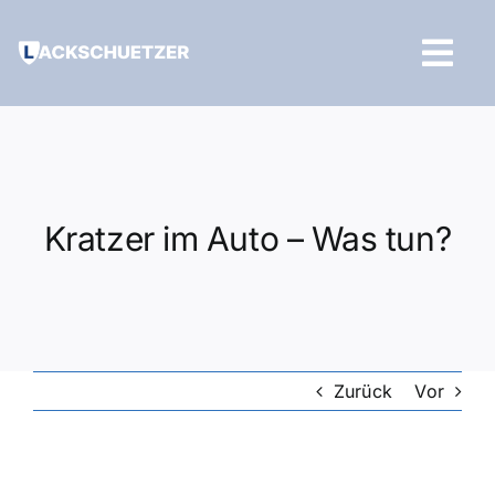
Zum
Inhalt
Tog
springen
Navi
Hilfe und Kontakt
Kratzer im Auto – Was tun?
Zurück
Vor