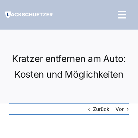
Zum
Inhalt
Tog
springen
Navi
Hilfe und Kontakt
Kratzer entfernen am Auto:
Kosten und Möglichkeiten
Zurück
Vor