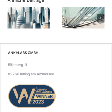
Ähnliche Beiträge
5 Gründe,
Nanoversiege
elung:
warum
7
Nanoversiegelung
Expertentipps
auf Glas
für maximale
schutzes
unerlässlich
Effizienz
ist
ANKHLABS GMBH
Billerberg 11
82266 Inning am Ammersee