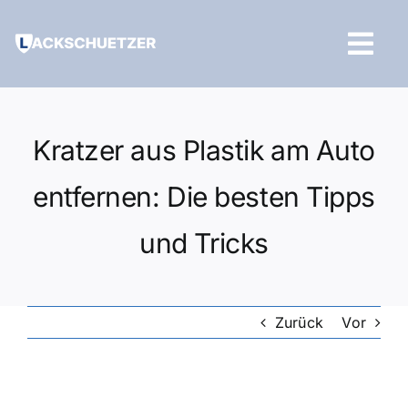
Zum
Inhalt
Tog
springen
Navi
Hilfe und Kontakt
Kratzer aus Plastik am Auto
entfernen: Die besten Tipps
und Tricks
Zurück
Vor