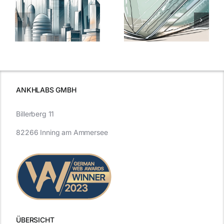
5 Gründe,
Nanoversiege
elung:
warum
7
Nanoversiegelung
Expertentipps
auf Glas
für maximale
schutzes
unerlässlich
Effizienz
ist
ANKHLABS GMBH
Billerberg 11
82266 Inning am Ammersee
ÜBERSICHT