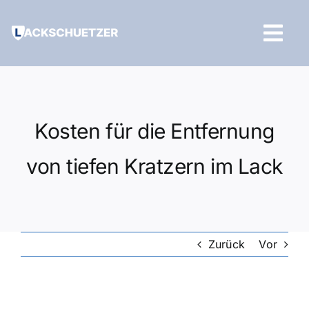
Zum
Inhalt
Tog
springen
Navi
Hilfe und Kontakt
Kosten für die Entfernung
von tiefen Kratzern im Lack
Zurück
Vor