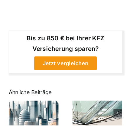
Bis zu 850 € bei Ihrer KFZ
Versicherung sparen?
Jetzt vergleichen
Ähnliche Beiträge
5 Gründe,
Nanoversiege
elung:
warum
7
Nanoversiegelung
Expertentipps
auf Glas
für maximale
schutzes
unerlässlich