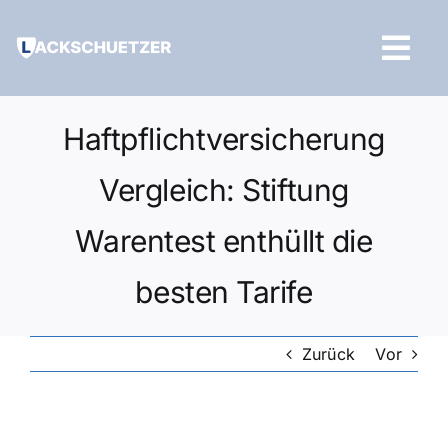
Zum
Inhalt
Tog
springen
Navi
Hilfe und Kontakt
Haftpflichtversicherung
Vergleich: Stiftung
Warentest enthüllt die
besten Tarife
Zurück
Vor