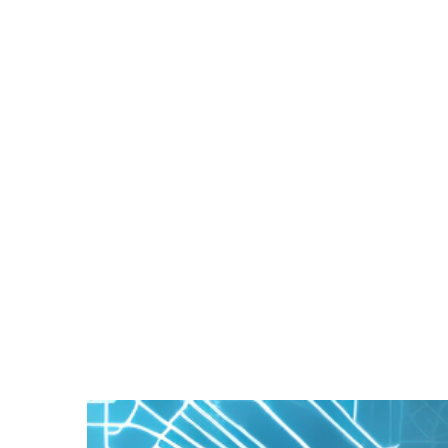
Zeige
grösseres