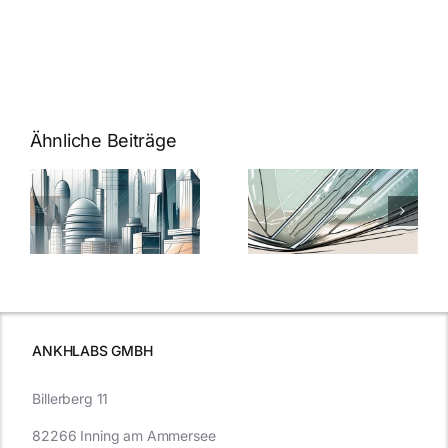
Ähnliche Beiträge
5 Gründe,
Nanoversiege
elung:
warum
7
Nanoversiegelung
Expertentipps
auf Glas
für maximale
schutzes
unerlässlich
Effizienz
ist
ANKHLABS GMBH
Billerberg 11
82266 Inning am Ammersee