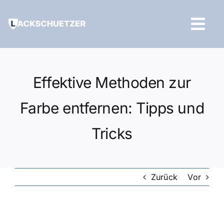
Zum
Inhalt
Tog
springen
Navi
Hilfe und Kontakt
Effektive Methoden zur
Farbe entfernen: Tipps und
Tricks
Zurück
Vor